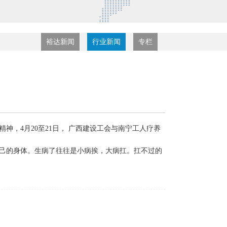
裕达新闻
行业新闻
专栏
，4月20至21日， 广西建设工会与南宁工人疗养
己的身体。生病了往往是小病挨，大病扛。扛不过的