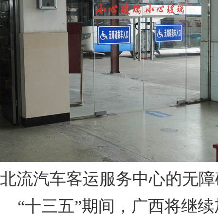
北流汽车客运服务中心的无障
“十三五”期间，广西将继续