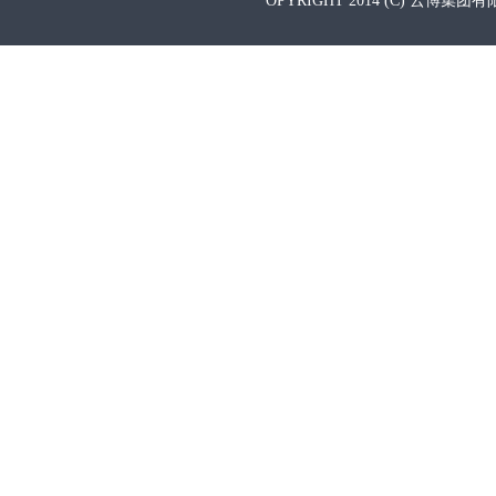
OPYRIGHT 2014 (C) 云博集团有