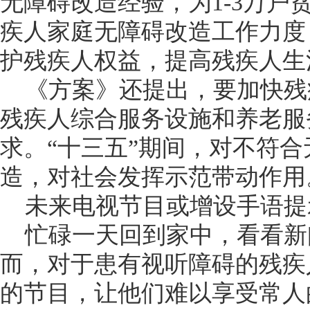
无障碍改造经验，为1-3万
疾人家庭无障碍改造工作力度
护残疾人权益，提高残疾人生
《方案》还提出，要加快残
残疾人综合服务设施和养老服
求。“十三五”期间，对不符
造，对社会发挥示范带动作用
未来电视节目或增设手语提
忙碌一天回到家中，看看新
而，对于患有视听障碍的残疾
的节目，让他们难以享受常人