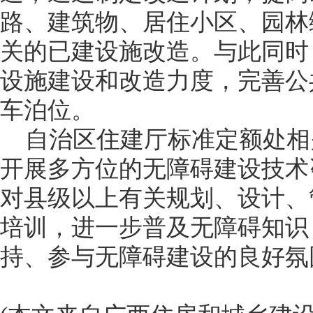
路、建筑物、居住小区、园林
关的已建设施改造。与此同时
设施建设和改造力度，完善公
车泊位。
自治区住建厅标准定额处相
开展多方位的无障碍建设技术
对县级以上有关规划、设计、
培训，进一步普及无障碍知识
持、参与无障碍建设的良好氛