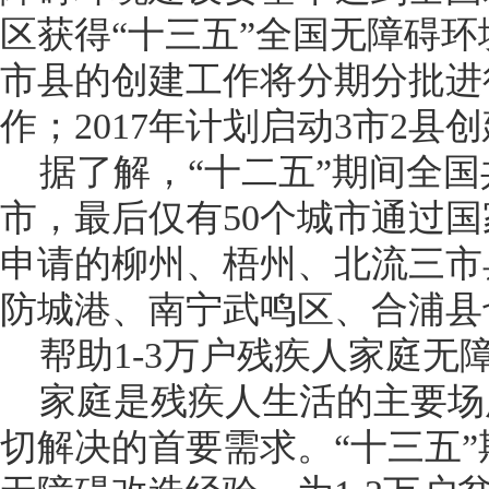
区获得“十三五”全国无障碍
市县的创建工作将分期分批进行
作；2017年计划启动3市2县
据了解，“十二五”期间全国
市，最后仅有50个城市通过国
申请的柳州、梧州、北流三市
防城港、南宁武鸣区、合浦县
帮助1-3万户残疾人家庭无
家庭是残疾人生活的主要场
切解决的首要需求。“十三五”