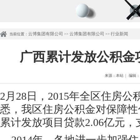
云博集团有限公司
云博集团有限公司
行业新闻
当前位置：
>>
>>
广西累计发放公积金项
来源：本站 | 编辑：管理
2月28日，2015年全区住
悉，我区住房公积金对保障性住
累计发放项目贷款2.06亿元，
2014年，各地进一步加强