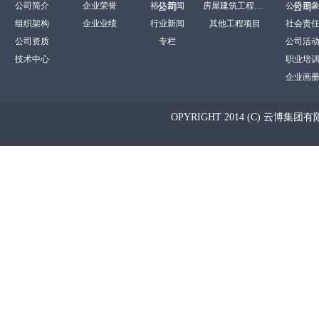
公司简介
企业荣誉
裕达新闻
房屋建筑工程项目
公司形
公司
公司
组织架构
企业业绩
行业新闻
其他工程项目
社会责
公司资质
专栏
公司活
技术中心
职业培
企业画
OPYRIGHT 2014 (C) 云博集团有