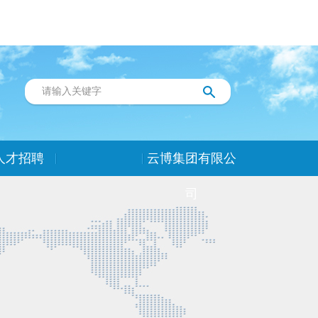
人才招聘
云博集团有限公
司