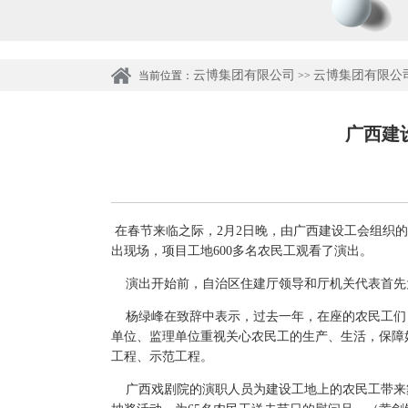
云博集团有限公司
云博集团有限公
当前位置：
>>
广西建
在春节来临之际，2月2日晚，由广西建设工会组织的
出现场，项目工地600多名农民工观看了演出。
演出开始前，自治区住建厅领导和厅机关代表首先为
杨绿峰在致辞中表示，过去一年，在座的农民工们
单位、监理单位重视关心农民工的生产、生活，保障
工程、示范工程。
广西戏剧院的演职人员为建设工地上的农民工带来舞