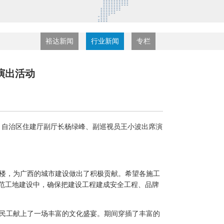
裕达新闻
行业新闻
专栏
演出活动
。自治区住建厅副厅长杨绿峰、副巡视员王小波出席演
楼，为广西的城市建设做出了积极贡献。希望各施工
范工地建设中，确保把建设工程建成安全工程、品牌
民工献上了一场丰富的文化盛宴。期间穿插了丰富的