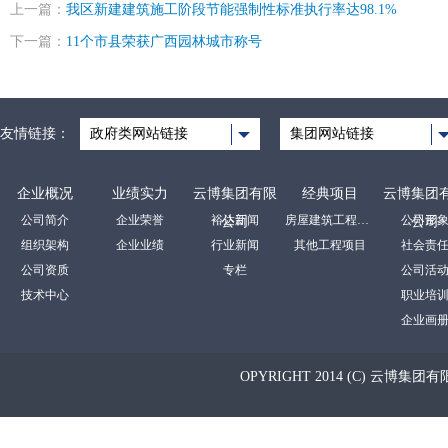
上一篇：
我区新建建筑施工阶段节能强制性标准执行率达98.1%
下一篇：
11个市县荣获广西园林城市称号
友情链接：
政府类网站链接
集团网站链接
企业概况
业绩实力
云博集团有限
经典项目
云博集团
公司简介
企业荣誉
裕达新闻
房屋建筑工程项目
公司形
公司
公司
组织架构
企业业绩
行业新闻
其他工程项目
社会责
公司资质
专栏
公司活
技术中心
职业培
企业画
OPYRIGHT 2014 (C) 云博集团有